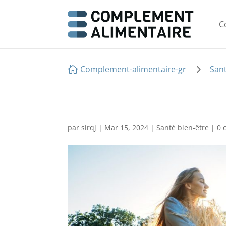
C
5
Complement-alimentaire-gr
Sant

par
sirqj
|
Mar 15, 2024
|
Santé bien-être
|
0 