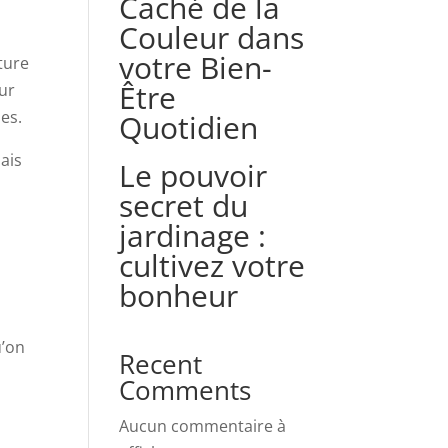
Caché de la
Couleur dans
votre Bien-
ture
Être
our
ues.
Quotidien
ais
Le pouvoir
secret du
jardinage :
cultivez votre
bonheur
u’on
Recent
Comments
Aucun commentaire à