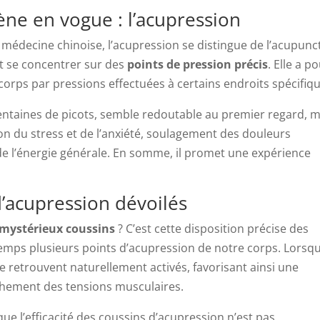
e en vogue : l’acupression
 médecine chinoise, l’acupression se distingue de l’acupunc
nt se concentrer sur des
points de pression précis
. Elle a p
 corps par pressions effectuées à certains endroits spécifiq
entaines de picots, semble redoutable au premier regard, m
ion du stress et de l’anxiété, soulagement des douleurs
e l’énergie générale. En somme, il promet une expérience
d’acupression dévoilés
mystérieux coussins
? C’est cette disposition précise des
emps plusieurs points d’acupression de notre corps. Lorsq
se retrouvent naturellement activés, favorisant ainsi une
âchement des tensions musculaires.
ue l’efficacité des coussins d’acupression n’est pas