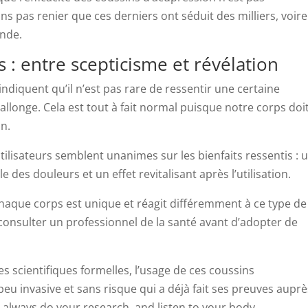
 pas renier que ces derniers ont séduit des milliers, voire
onde.
 : entre scepticisme et révélation
diquent qu’il n’est pas rare de ressentir une certaine
allonge. Cela est tout à fait normal puisque notre corps doi
on.
 utilisateurs semblent unanimes sur les bienfaits ressentis : 
es douleurs et un effet revitalisant après l’utilisation.
haque corps est unique et réagit différemment à ce type de
consulter un professionnel de la santé avant d’adopter de
s scientifiques formelles, l’usage de ces coussins
u invasive et sans risque qui a déjà fait ses preuves auprè
always do your research, and listen to your body.